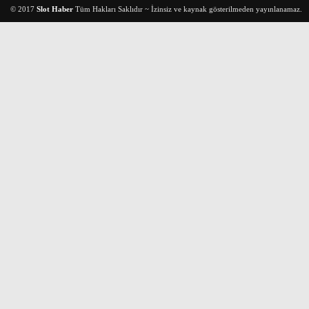
© 2017
Slot Haber
Tüm Hakları Saklıdır ~ İzinsiz ve kaynak gösterilmeden yayınlanamaz.