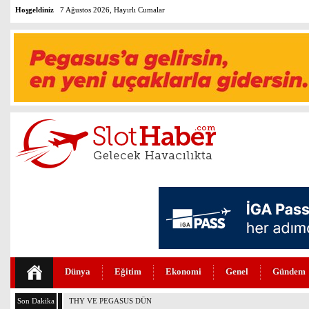
Hoşgeldiniz
7 Ağustos 2026, Hayırlı Cumalar
Dünya
Eğitim
Ekonomi
Genel
Gündem
Son Dakika
THY VE PEGASUS DÜNYANIN EN DEĞERLİLERİ ARASINDA