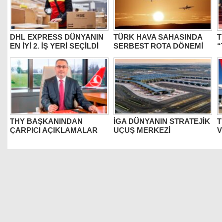
DHL EXPRESS DÜNYANIN
TÜRK HAVA SAHASINDA
T
EN İYİ 2. İŞ YERİ SEÇİLDİ
SERBEST ROTA DÖNEMİ
“
THY BAŞKANINDAN
İGA DÜNYANIN STRATEJİK
T
ÇARPICI AÇIKLAMALAR
UÇUŞ MERKEZİ
V