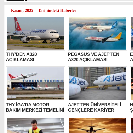
" Kasım, 2025 " Tarihindeki Haberler
THY’DEN A320
PEGASUS VE AJET’TEN
E
AÇIKLAMASI
A320 AÇIKLAMASI
A
G
THY İGA’DA MOTOR
AJET’TEN ÜNİVERSİTELİ
H
BAKIM MERKEZİ TEMELİNİ
GENÇLERE KARİYER
ATIYOR
FIRSATI