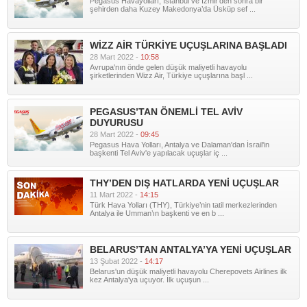
Pegasus Havayolları, İstanbul ve İzmir’den sonra bir
şehirden daha Kuzey Makedonya’da Üsküp sef ...
WİZZ AİR TÜRKİYE UÇUŞLARINA BAŞLADI
28 Mart 2022 -
10:58
Avrupa'nın önde gelen düşük maliyetli havayolu
şirketlerinden Wizz Air, Türkiye uçuşlarına başl ...
PEGASUS’TAN ÖNEMLİ TEL AVİV
DUYURUSU
28 Mart 2022 -
09:45
Pegasus Hava Yolları, Antalya ve Dalaman'dan İsrail'in
başkenti Tel Aviv'e yapılacak uçuşlar iç ...
THY’DEN DIŞ HATLARDA YENİ UÇUŞLAR
11 Mart 2022 -
14:15
Türk Hava Yolları (THY), Türkiye’nin tatil merkezlerinden
Antalya ile Umman’ın başkenti ve en b ...
BELARUS’TAN ANTALYA’YA YENİ UÇUŞLAR
13 Şubat 2022 -
14:17
Belarus'un düşük maliyetli havayolu Cherepovets Airlines ilk
kez Antalya'ya uçuyor. İlk uçuşun ...