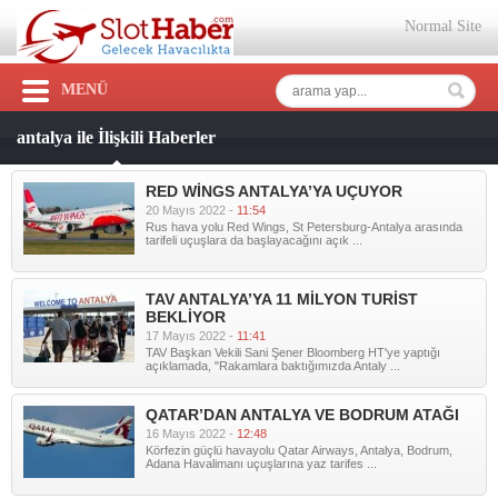
Normal Site
MENÜ
antalya ile İlişkili Haberler
RED WİNGS ANTALYA’YA UÇUYOR
20 Mayıs 2022 -
11:54
Rus hava yolu Red Wings, St Petersburg-Antalya arasında
tarifeli uçuşlara da başlayacağını açık ...
TAV ANTALYA’YA 11 MİLYON TURİST
BEKLİYOR
17 Mayıs 2022 -
11:41
TAV Başkan Vekili Sani Şener Bloomberg HT'ye yaptığı
açıklamada, "Rakamlara baktığımızda Antaly ...
QATAR’DAN ANTALYA VE BODRUM ATAĞI
16 Mayıs 2022 -
12:48
Körfezin güçlü havayolu Qatar Airways, Antalya, Bodrum,
Adana Havalimanı uçuşlarına yaz tarifes ...