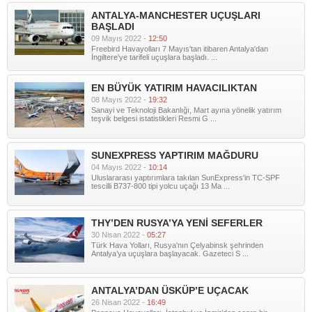
ANTALYA-MANCHESTER UÇUŞLARI
BAŞLADI
09 Mayıs 2022 -
12:50
Freebird Havayolları 7 Mayıs'tan itibaren Antalya'dan
İngiltere'ye tarifeli uçuşlara başladı. ...
EN BÜYÜK YATIRIM HAVACILIKTAN
08 Mayıs 2022 -
19:32
Sanayi ve Teknoloji Bakanlığı, Mart ayına yönelik yatırım
teşvik belgesi istatistikleri Resmi G ...
SUNEXPRESS YAPTIRIM MAĞDURU
04 Mayıs 2022 -
10:14
Uluslararası yaptırımlara takılan SunExpress'in TC-SPF
tescilli B737-800 tipi yolcu uçağı 13 Ma ...
THY’DEN RUSYA’YA YENİ SEFERLER
30 Nisan 2022 -
05:27
Türk Hava Yolları, Rusya'nın Çelyabinsk şehrinden
Antalya’ya uçuşlara başlayacak. Gazeteci S ...
ANTALYA’DAN ÜSKÜP’E UÇACAK
26 Nisan 2022 -
16:49